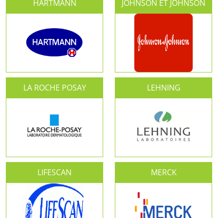
HARTMANN
JOHNSON ET JOHNSON
LA ROCHE POSAY
LEHNING
LIFESCAN
MERCK