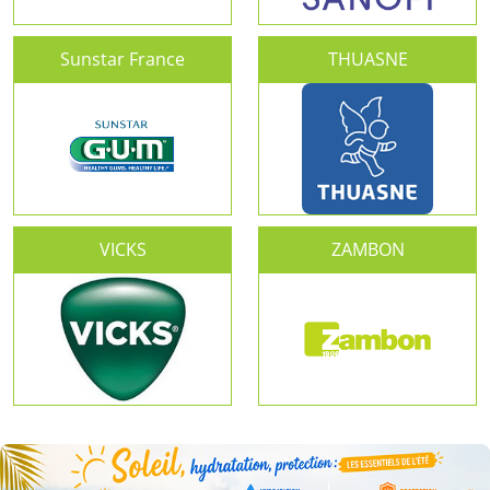
Sunstar France
THUASNE
VICKS
ZAMBON